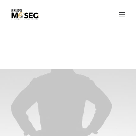
Inicio
Nuestra empresa
Servicios
Traslado de valores
Custodia al transporte y bienes de alto valor
Atención a cajeros automáticos
Contacto