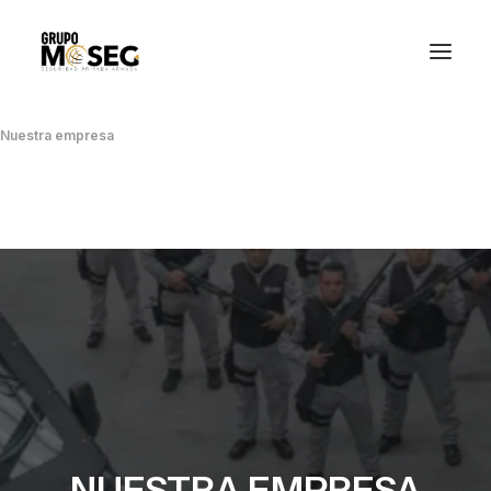
Inicio
Nuestra empresa
Servicios
Traslado de valores
Custodia al transporte y bienes de alto valor
Atención a cajeros automáticos
Contacto
NUESTRA EMPRESA