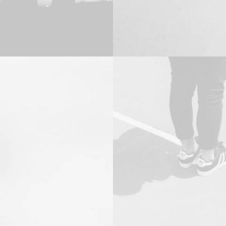
ng
Adv
,
Design
Branding
,
Design