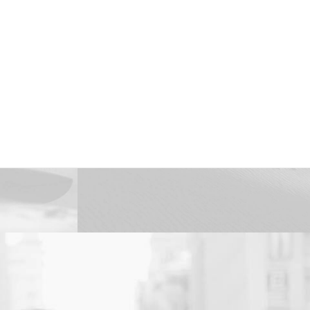
stra empresa
Servicios
Contacto
Traslado de
valores
Custodia al
transporte y
bienes de alto
valor
Atención a
cajeros
automáticos
Branding
,
Photo