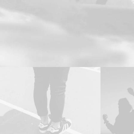
Adv
,
Design