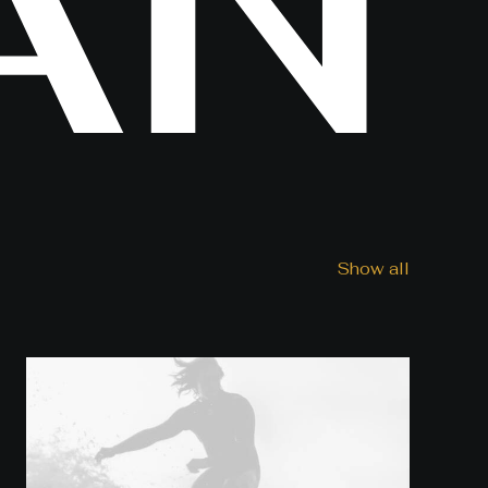
A
N
Show all