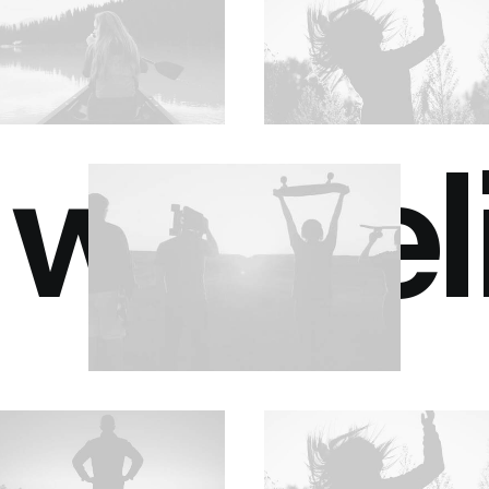
we bel