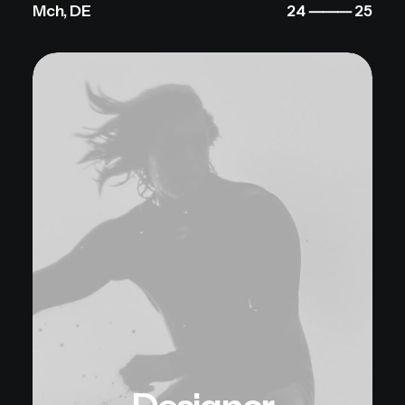
Mch, DE
24 ⸻ 25