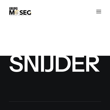
Inicio
Nuestra empresa
Servicios
Traslado de valores
Custodia al transporte y bienes de alto valor
Atención a cajeros automáticos
S
N
I
J
D
E
R
Contacto