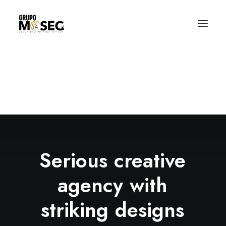
Inicio
Nuestra empresa
Servicios
Traslado de valores
Custodia al transporte y bienes de alto valor
Atención a cajeros automáticos
Contacto
Serious
creative
agency
with
striking
d
e
s
i
g
n
s